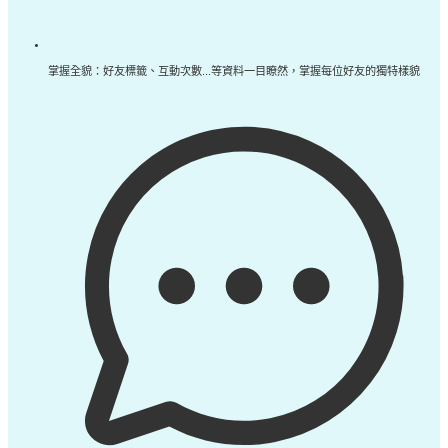
掌握全貌：好友標籤、互動次數...等資料一目瞭然，掌握每位好友的獨特樣貌