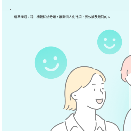
精準溝通：藉由標籤歸納分類，展開個人化行銷，有效觸及最對的人