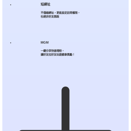
短網址
不僅縮網址，更能設定訪問權限，
杜絕非好友開啟
MGM
一鍵分享快速增粉，
讓好友拉好友玩遊戲拿獎勵！