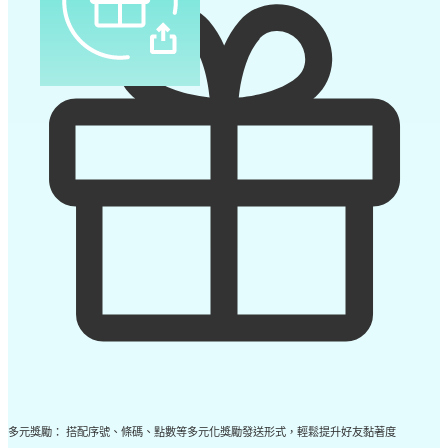
多元獎勵： 搭配序號、條碼、點數等多元化獎勵發送形式，輕鬆提升好友黏著度